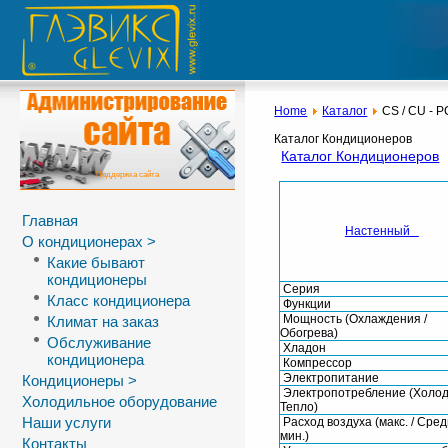
Home
Каталог
CS / CU - 
Каталог Кондиционеров
Каталог Кондиционеров
Поддержка сайта
Главная
Настенный
О кондиционерах >
Какие бывают
кондиционеры
Серия
Класс кондиционера
Функции
Мощность (Охлаждения /
Климат на заказ
Обогрева)
Обслуживание
Хладон
кондиционера
Компрессор
Электропитание
Кондиционеры >
Электропотребление (Холод
Холодильное оборудование
Тепло)
Наши услуги
Расход воздуха (макс. / Средн
мин.)
Контакты